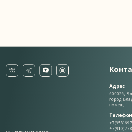
Конт
Адрес
600026, В
город Влад
помещ. 1
Телефо
+7(958)697
+7(910)778